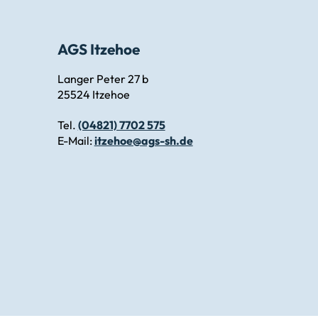
AGS Itzehoe
Langer Peter 27 b
25524 Itzehoe
Tel.
(04821) 7702 575
E-Mail:
itzehoe@ags-sh.de