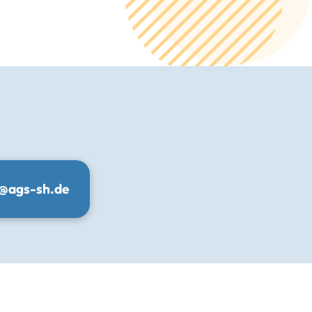
o@ags-sh.de